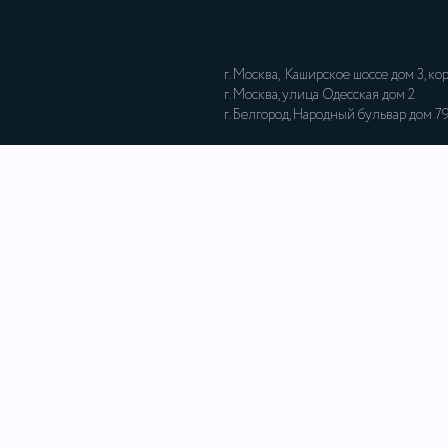
г. Москва, Каширское шоссе дом 3, ко
г. Москва, улица Одесская дом 2
г. Белгород, Народный бульвар дом 7