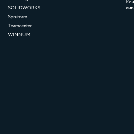
Кон
SOLIDWORKS
имп
Sprutcam
Teamcenter
WINNUM