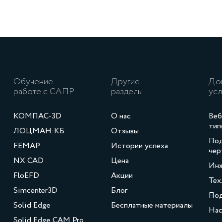
Обучение
Другие
До
работе с САПР
разделы
усл
КОМПАС-3D
О нас
Веб
тип
ЛОЦМАН:КБ
Отзывы
Под
FEMAP
Истории успеха
чер
NX CAD
Цена
Инж
FloEFD
Акции
Тех
Simcenter3D
Блог
По
Solid Edge
Бесплатные материалы
Нас
Solid Edge CAM Pro