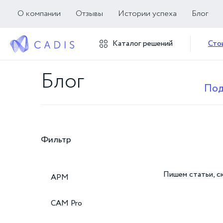
О компании
Отзывы
Истории успеха
Блог
Главная
Блог
Каталог решений
Сто
Блог
Под
Фильтр
Пишем статьи, с
APM
CAM Pro