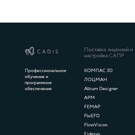
Поставка лицензий и
настройка САПР
Профессиональное
КОМПАС 3D
обучение и
ЛОЦМАН
программное
обеспечение
Altium Designer
APM
FEMAP
FloEFD
FlowVision
Fidesys