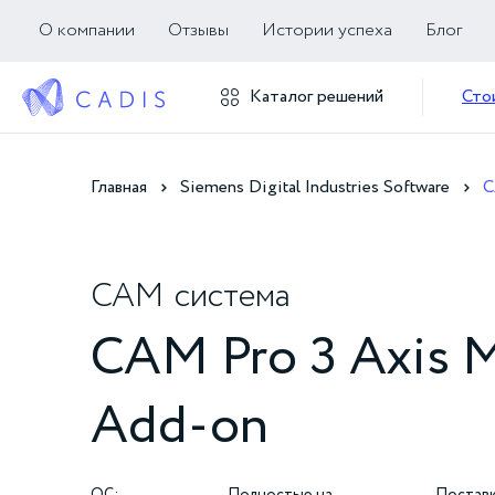
О компании
Отзывы
Истории успеха
Блог
Каталог решений
Сто
Главная
Siemens Digital Industries Software
C
CAM
система
CAM Pro 3 Axis M
Add-on