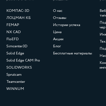
КОМПАС-3D
О нас
Веб
тип
ЛОЦМАН:КБ
Отзывы
Под
FEMAP
Истории успеха
чер
NX CAD
Цена
Инж
FloEFD
Акции
Тех
Simcenter3D
Блог
По
Solid Edge
Бесплатные материалы
Нас
Solid Edge CAM Pro
Кон
SOLIDWORKS
имп
Sprutcam
Teamcenter
WINNUM