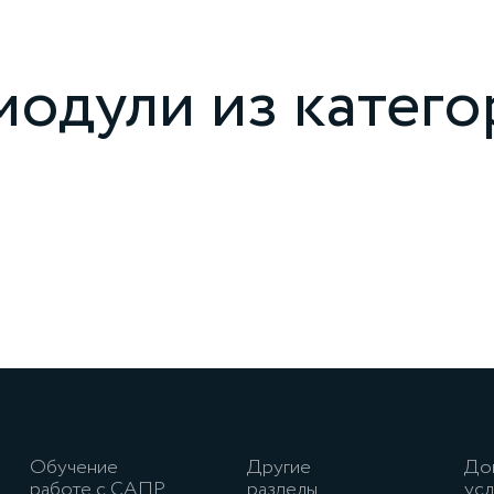
одули из катего
Обучение
Другие
До
работе с САПР
разделы
усл