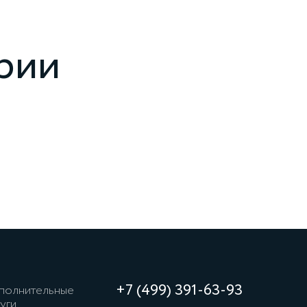
рии
+7 (499) 391‑63‑93
полнительные
уги