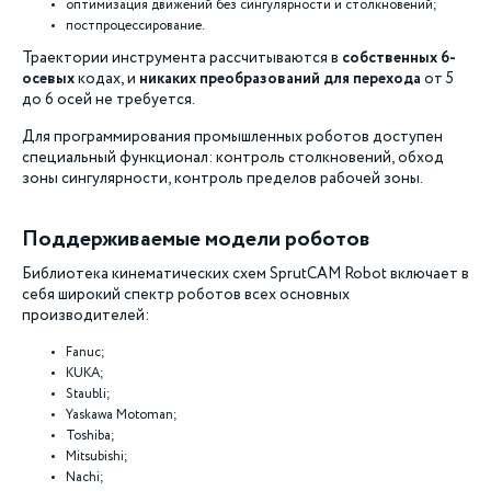
оптимизация движений без сингулярности и столкновений;
постпроцессирование.
Траектории инструмента рассчитываются в
собственных 6-
осевых
кодах, и
никаких преобразований
для перехода
от 5
до 6 осей не требуется.
Для программирования промышленных роботов доступен
специальный функционал: контроль столкновений, обход
зоны сингулярности, контроль пределов рабочей зоны.
Поддерживаемые модели роботов
Библиотека кинематических схем SprutCAM Robot включает в
себя широкий спектр роботов всех основных
производителей:
Fanuc;
KUKA;
Staubli;
Yaskawa Motoman;
Toshiba;
Mitsubishi;
Nachi;