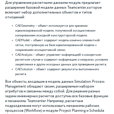
Для управления расчетными данными модуль предлагает
расширение базовой модели данных Teamcenter,которое
включает набор дополнительных объектов и типов
отношений:
CAEGeometry – объект используется для хранения
идеализированной модели, полученной ассоциативным
копированием исходной конструкторской модели.
CAEModel – объект содержит модель конечно-элементной
сетки, построенную на базе идеализированной модели с
сохранением ассоциативной связи;
CAEAnalysis – объект управляет информацией о конкретном
расчетном случае и содержит информацию о нагрузках, условиях
закрепления и других исходных данных для проведения расчета;
CAESolution – объект содержит результаты выполненного
расчета.
Все объекты, входящие в модель данных Simulation Process
Management обладают своим, расширяемым набором
атрибутов и связанны между собой. Для решения разных
задачи инженерных расчетов доступны все базовые функции
и механизмы Teamcenter.Например, расчетные
подразделения могут использовать механизмы рабочих
процессов (Workflow) и модули Project Planning и Schedule