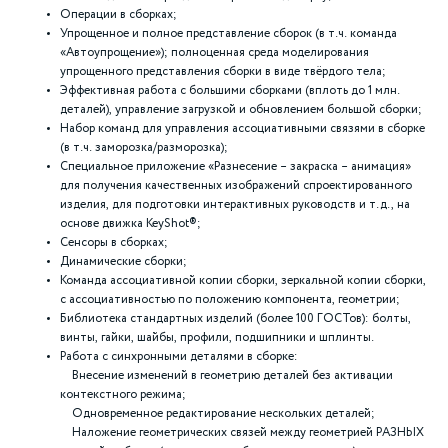
Операции в сборках;
Упрощенное и полное представление сборок (в т.ч. команда
«Автоупрощение»); полноценная среда моделирования
упрощенного представления сборки в виде твёрдого тела;
Эффективная работа с большими сборками (вплоть до 1 млн.
деталей), управление загрузкой и обновлением большой сборки;
Набор команд для управления ассоциативными связями в сборке
(в т.ч. заморозка/разморозка);
Специальное приложение «Разнесение – закраска – анимация»
для получения качественных изображений спроектированного
изделия, для подготовки интерактивных руководств и т.д., на
основе движка KeyShot®;
Сенсоры в сборках;
Динамические сборки;
Команда ассоциативной копии сборки, зеркальной копии сборки,
с ассоциативностью по положению компонента, геометрии;
Библиотека стандартных изделий (более 100 ГОСТов): болты,
винты, гайки, шайбы, профили, подшипники и шплинты.
Работа с синхронными деталями в сборке:
Внесение изменений в геометрию деталей без активации
контекстного режима;
Одновременное редактирование нескольких деталей;
Наложение геометрических связей между геометрией РАЗНЫХ