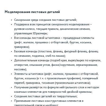
Моделирование листовых деталей
Синхронная среда создания листовых деталей;
Поддержка всех принципов синхронного моделирования –
рулевое колесо, текущие правила, динамические сечения,
управляющие 3Dразмеры;
Все команды листовой штамповки – процедурные элементы
(рифт, жалюзи, прошивка с отбортовкой, буртик, косынка,
гравировка).
Базовые команды (пластина, фланец, фигурный фланец, фланец
по сечениям, подсечка, сгиб по линии);
Дополнительные команды (подгиб края, вырез/вырез по нормали,
отверстие, смыкание углов, фаски/скругления, зеркалирование,
массивы);
Элементы штамповки (рифт, жалюзи, прошивка с отбортовкой,
буртик, косынка (в т.ч. с произвольным профилем), поперечный
перегиб, гравировка, тиснение (произвольная штамповка);
Получение развёрток по формуле нейтрального слоя и методом
конечных элементов для поверхностей двойной кривизны;
Создание листовых деталей из твердотельных;
Применение листовых конструктивных элементов в
твердотельной среде и наоборот;