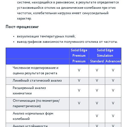
системе, находящейся в равновесии; в результате определяется
установившийся отклик на динамические колебания при этих
частотах, колебательная нагрузка имеет синусоидальный
характер.
Пост-процессинг
визуализация температурных полей;
вывод графиков зависимости полученного отклика от частоты.
Solid Edge
Solid Edge
Premium
Simulation
Premium
Standard
Advanced
Численное моделирование и
V
V
V
оценка результатов расчета
Линейный статический анализ
V
V
V
Расширенный анализ
V
V
V
кинематики
Оптимизация (по геометрии/
V
V
V
параметрическая)
Анализ нормальных форм
V
V
колебаний
Анализ устойчивости
V
V