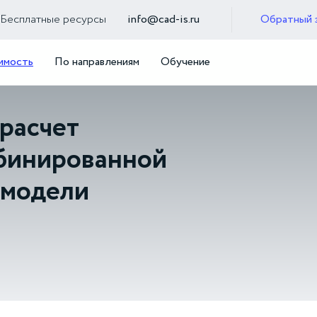
Бесплатные ресурсы
info@cad-is.ru
Обратный 
имость
По направлениям
Обучение
 расчет
мбинированной
 модели